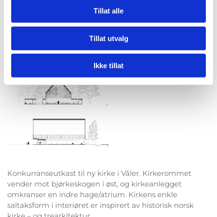
Tillat alle
Tillat utvalg
Ikke tillat
Konkurranseutkast til ny kirke i Våler. Kirkerommet
vender mot bjørkeskogen i øst, og kirkeanlegget
omkranser en indre hage/atrium. Kirkens enkle
saltaksform i interiøret er inspirert av historisk norsk
kirke – og trearkitektur.