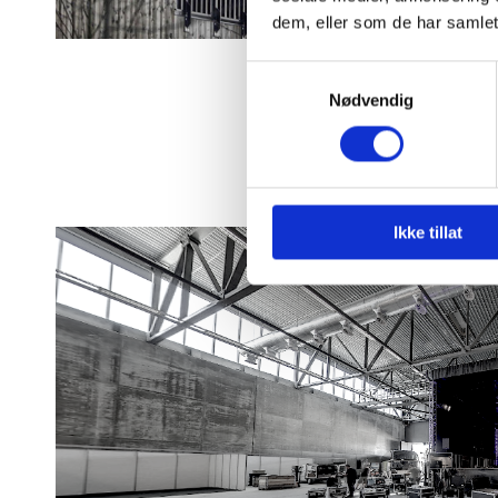
dem, eller som de har samlet
Samtykkevalg
Nødvendig
Ikke tillat