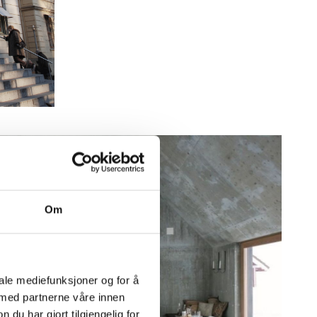
Om
iale mediefunksjoner og for å
 med partnerne våre innen
u har gjort tilgjengelig for