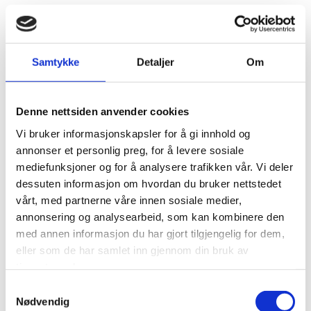
Lysthusbråten 13
Enebolig, Asker
Samtykke
Detaljer
Om
Byggeår 2006
Oppdragsgiver Torgeir Bergsvik,Hilde Heimli
Kostnader -
Denne nettsiden anvender cookies
Areal 170 m2 BTA
Vi bruker informasjonskapsler for å gi innhold og
annonser et personlig preg, for å levere sosiale
mediefunksjoner og for å analysere trafikken vår. Vi deler
dessuten informasjon om hvordan du bruker nettstedet
vårt, med partnerne våre innen sosiale medier,
annonsering og analysearbeid, som kan kombinere den
med annen informasjon du har gjort tilgjengelig for dem,
eller som de har samlet inn gjennom din bruk av
tjenestene deres.
Samtykkevalg
Nødvendig