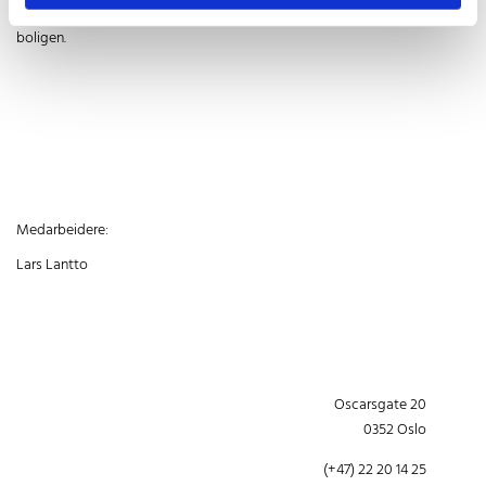
baderomskjerner i mur som tilskudd til oppvarming og ventilering av
boligen.
Medarbeidere:
Lars Lantto
Oscarsgate 20
0352 Oslo
(+47) 22 20 14 25