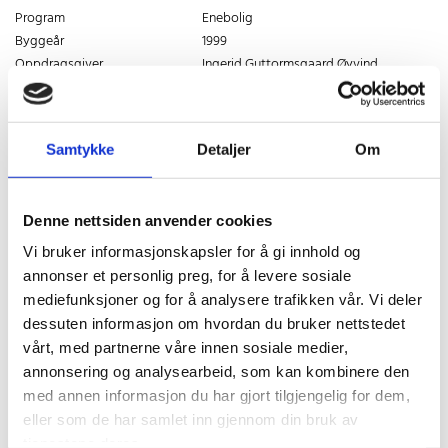
Program
Enebolig
Byggeår
1999
Oppdragsgiver
Ingerid Guttormsgaard,Øyvind
Kostnader
Engh
Areal
-
260 m2 BTA
Samtykke
Detaljer
Om
Denne nettsiden anvender cookies
Vi bruker informasjonskapsler for å gi innhold og
annonser et personlig preg, for å levere sosiale
mediefunksjoner og for å analysere trafikken vår. Vi deler
dessuten informasjon om hvordan du bruker nettstedet
vårt, med partnerne våre innen sosiale medier,
annonsering og analysearbeid, som kan kombinere den
med annen informasjon du har gjort tilgjengelig for dem,
eller som de har samlet inn gjennom din bruk av
tjenestene deres.