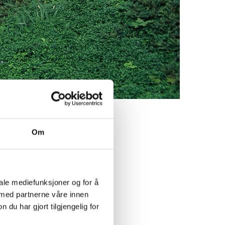
Om
iale mediefunksjoner og for å
Westgaard
 med partnerne våre innen
u har gjort tilgjengelig for