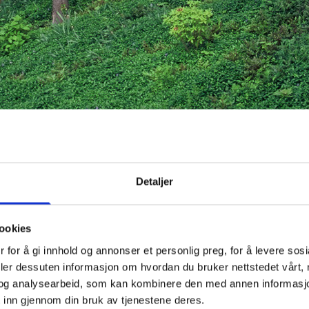
Detaljer
ookies
Program
Enebolig
Byggeår
1996
 for å gi innhold og annonser et personlig preg, for å levere sos
Oppdragsgiver
Mariann og Eystein 
deler dessuten informasjon om hvordan du bruker nettstedet vårt,
Kostnader
-
og analysearbeid, som kan kombinere den med annen informasjon d
Areal
240 m2 BTA
 inn gjennom din bruk av tjenestene deres.