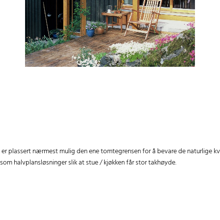
 er plassert nærmest mulig den ene tomtegrensen for å bevare de naturlige kva
som halvplansløsninger slik at stue / kjøkken får stor takhøyde.