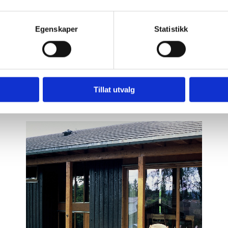
Egenskaper
Statistikk
Tillat utvalg